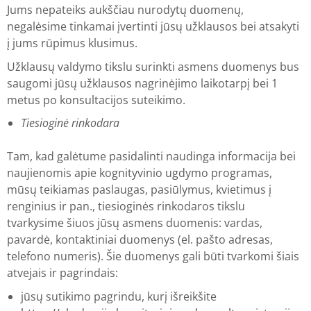
Jums nepateiks aukščiau nurodytų duomenų,
negalėsime tinkamai įvertinti jūsų užklausos bei atsakyti
į jums rūpimus klusimus.
Užklausų valdymo tikslu surinkti asmens duomenys bus
saugomi jūsų užklausos nagrinėjimo laikotarpį bei 1
metus po konsultacijos suteikimo.
Tiesioginė rinkodara
Tam, kad galėtume pasidalinti naudinga informacija bei
naujienomis apie kognityvinio ugdymo programas,
mūsų teikiamas paslaugas, pasiūlymus, kvietimus į
renginius ir pan., tiesioginės rinkodaros tikslu
tvarkysime šiuos jūsų asmens duomenis: vardas,
pavardė, kontaktiniai duomenys (el. pašto adresas,
telefono numeris). Šie duomenys gali būti tvarkomi šiais
atvejais ir pagrindais:
jūsų sutikimo pagrindu, kurį išreikšite