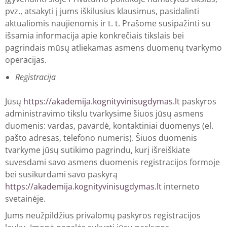
pvz., atsakyti į jums iškilusius klausimus, pasidalinti
aktualiomis naujienomis ir t. t. Prašome susipažinti su
išsamia informacija apie konkrečiais tikslais bei
pagrindais mūsų atliekamas asmens duomenų tvarkymo
operacijas.
Registracija
Jūsų
https://akademija.kognityvinisugdymas.lt
paskyros
administravimo tikslu tvarkysime šiuos jūsų asmens
duomenis: vardas, pavardė, kontaktiniai duomenys (el.
pašto adresas, telefono numeris). Šiuos duomenis
tvarkyme jūsų sutikimo pagrindu, kurį išreiškiate
suvesdami savo asmens duomenis registracijos formoje
bei susikurdami savo paskyrą
https://akademija.kognityvinisugdymas.lt
interneto
svetainėje.
Jums neužpildžius privalomų paskyros registracijos