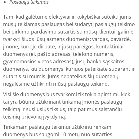
Paslaugų teikimas
Tam, kad galėtume efektyviai ir kokybiškai suteikti jums
mūsų teikiamas paslaugas bei sudaryti paslaugų teikimo
bei pirkimo-pardavimo sutartis su mūsų klientui, galime
tvarkyti šiuos jūsų asmens duomenis: vardas, pavardė,
įmonė, kurioje dirbate, ir jūsų pareigos, kontaktiniai
duomenys (el. pašto adresas, telefono numeris,
gyvenamosios vietos adresas), jūsų banko sąskaitos
duomenys, kiti duomenys, kuriuos pateikiate sudarant ir
sutartis su mumis. Jums nepateikus šių duomenų,
negalėsime užtikrinti mūsų paslaugų teikimo.
Visi šie duomenys bus tvarkomi tik tokia apimtimi, kiek
tai yra būtina užtikrinant tinkamą Įmonės paslaugų
teikimą ir susijusius tikslus, taip pat mus saistančių
teisinių prievolių įvykdymą.
Tinkamam paslaugų teikimui užtikrinti renkami
duomenys bus saugomi 10 metų nuo sutarties