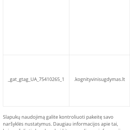
_gat_gtag_UA_75410265_1
.kognityvinisugdymas.lt
Slapukų naudojimą galite kontroliuoti pakeitę savo
naršyklės nustatymus. Daugiau informacijos apie tai,