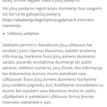
laukų, Įmonė negalės sukurti jūsų paskyros.
Visi jūsų paskyros registracijos duomenys bus saugomi
tol, kol turite galiojančią paskyrą
https://akademija.kognityvinisugdymas.lt
interneto
svetainėje.
Užklausų valdymas
Siekdami įvertinti ir išanalizuoti jūsų užklausas bei
atsakyti į jums rūpimus klausimus, pateikti prašomą
informaciją, tvarkome šiuos jūsų asmens duomenis:
vardas, pavardė, kontaktiniai duomenys (el. pašto
adresas, telefono numeris), jūsų žinutė, kita informacija
bei dokumentai, kuriuos mums pateikiate savo
užklausoje. Šiuos jūsų asmens duomenis tvarkysime
jūsų sutikimo pagrindu, kurį išreiškiame susisiekdami su
mumis bei siųsdami savo klausimus mums el. paštu,
užpildydami ir pateikdami užklausos formą Įmonės
interneto svetainėse ir pan.