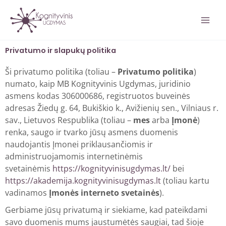
Pereiti
prie
turinio
Privatumo ir slapukų politika
Ši privatumo politika (toliau –
Privatumo politika
)
numato, kaip MB Kognityvinis Ugdymas, juridinio
asmens kodas 306000686, registruotos buveinės
adresas Žiedų g. 64, Bukiškio k., Avižienių sen., Vilniaus r.
sav., Lietuvos Respublika (toliau –
mes
arba
Įmonė
)
renka, saugo ir tvarko jūsų asmens duomenis
naudojantis Įmonei priklausančiomis ir
administruojamomis internetinėmis
svetainėmis
https://kognityvinisugdymas.lt/
bei
https://akademija.kognityvinisugdymas.lt
(toliau kartu
vadinamos
Įmonės interneto svetainės
).
Gerbiame jūsų privatumą ir siekiame, kad pateikdami
savo duomenis mums jaustumėtės saugiai, tad šioje