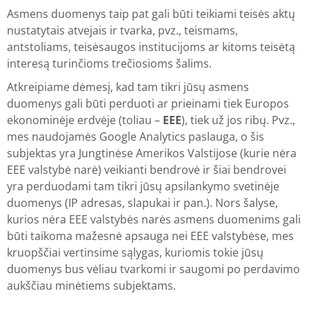
Asmens duomenys taip pat gali būti teikiami teisės aktų
nustatytais atvejais ir tvarka, pvz., teismams,
antstoliams, teisėsaugos institucijoms ar kitoms teisėtą
interesą turinčioms trečiosioms šalims.
Atkreipiame dėmesį, kad tam tikri jūsų asmens
duomenys gali būti perduoti ar prieinami tiek Europos
ekonominėje erdvėje (toliau –
EEE
), tiek už jos ribų. Pvz.,
mes naudojamės Google Analytics paslauga, o šis
subjektas yra Jungtinėse Amerikos Valstijose (kurie nėra
EEE valstybė narė) veikianti bendrovė ir šiai bendrovei
yra perduodami tam tikri jūsų apsilankymo svetinėje
duomenys (IP adresas, slapukai ir pan.). Nors šalyse,
kurios nėra EEE valstybės narės asmens duomenims gali
būti taikoma mažesnė apsauga nei EEE valstybėse, mes
kruopščiai vertinsime sąlygas, kuriomis tokie jūsų
duomenys bus vėliau tvarkomi ir saugomi po perdavimo
aukščiau minėtiems subjektams.