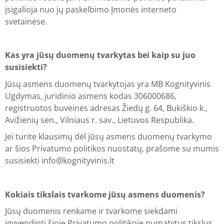
įsigalioja nuo jų paskelbimo Įmonės interneto
svetainėse.
Kas yra jūsų duomenų tvarkytas bei kaip su juo
susisiekti?
Jūsų asmens duomenų tvarkytojas yra MB Kognityvinis
Ugdymas, juridinio asmens kodas 306000686,
registruotos buveinės adresas Žiedų g. 64, Bukiškio k.,
Avižienių sen., Vilniaus r. sav., Lietuvos Respublika.
Jei turite klausimų dėl jūsų asmens duomenų tvarkymo
ar šios Privatumo politikos nuostatų, prašome su mumis
susisiekti
info@kognityvinis.lt
Kokiais tikslais tvarkome jūsų asmens duomenis?
Jūsų duomenis renkame ir tvarkome siekdami
įgyvendinti šioje Privatumo politikoje numatytus tikslus,