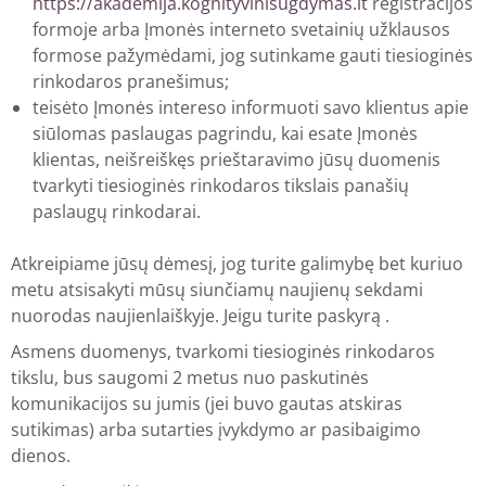
https://akademija.kognityvinisugdymas.lt
registracijos
formoje arba Įmonės interneto svetainių užklausos
formose pažymėdami, jog sutinkame gauti tiesioginės
rinkodaros pranešimus;
teisėto Įmonės intereso informuoti savo klientus apie
siūlomas paslaugas pagrindu, kai esate Įmonės
klientas, neišreiškęs prieštaravimo jūsų duomenis
tvarkyti tiesioginės rinkodaros tikslais panašių
paslaugų rinkodarai.
Atkreipiame jūsų dėmesį, jog turite galimybę bet kuriuo
metu atsisakyti mūsų siunčiamų naujienų sekdami
nuorodas naujienlaiškyje. Jeigu turite paskyrą .
Asmens duomenys, tvarkomi tiesioginės rinkodaros
tikslu, bus saugomi 2 metus nuo paskutinės
komunikacijos su jumis (jei buvo gautas atskiras
sutikimas) arba sutarties įvykdymo ar pasibaigimo
dienos.