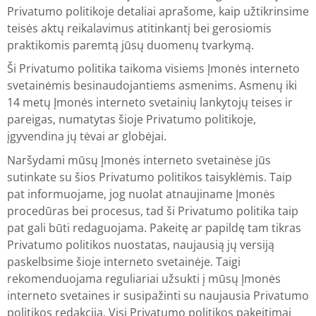
Privatumo politikoje detaliai aprašome, kaip užtikrinsime
teisės aktų reikalavimus atitinkantį bei gerosiomis
praktikomis paremtą jūsų duomenų tvarkymą.
Ši Privatumo politika taikoma visiems Įmonės interneto
svetainėmis besinaudojantiems asmenims. Asmenų iki
14 metų Įmonės interneto svetainių lankytojų teises ir
pareigas, numatytas šioje Privatumo politikoje,
įgyvendina jų tėvai ar globėjai.
Naršydami mūsų Įmonės interneto svetainėse jūs
sutinkate su šios Privatumo politikos taisyklėmis. Taip
pat informuojame, jog nuolat atnaujiname Įmonės
procedūras bei procesus, tad ši Privatumo politika taip
pat gali būti redaguojama. Pakeitę ar papildę tam tikras
Privatumo politikos nuostatas, naujausią jų versiją
paskelbsime šioje interneto svetainėje. Taigi
rekomenduojama reguliariai užsukti į mūsų Įmonės
interneto svetaines ir susipažinti su naujausia Privatumo
politikos redakcija. Visi Privatumo politikos pakeitimai