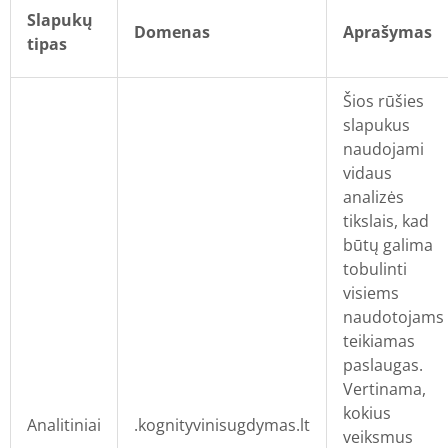
Slapukų
Domenas
Aprašymas
tipas
Šios rūšies
slapukus
naudojami
vidaus
analizės
tikslais, kad
būtų galima
tobulinti
visiems
naudotojams
teikiamas
paslaugas.
Vertinama,
kokius
Analitiniai
.kognityvinisugdymas.lt
veiksmus