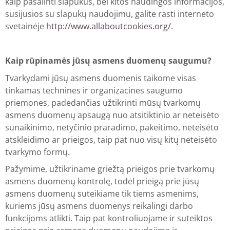
kaip pašalinti slapukus, bei kitos naudingos informacijos,
susijusios su slapukų naudojimu, galite rasti interneto
svetainėje
http://www.allaboutcookies.org/
.
Kaip rūpinamės jūsų asmens duomenų saugumu?
Tvarkydami jūsų asmens duomenis taikome visas
tinkamas technines ir organizacines saugumo
priemones, padedančias užtikrinti mūsų tvarkomų
asmens duomenų apsaugą nuo atsitiktinio ar neteisėto
sunaikinimo, netyčinio praradimo, pakeitimo, neteisėto
atskleidimo ar prieigos, taip pat nuo visų kitų neteisėto
tvarkymo formų.
Pažymime, užtikriname griežtą prieigos prie tvarkomų
asmens duomenų kontrolę, todėl prieigą prie jūsų
asmens duomenų suteikiame tik tiems asmenims,
kuriems jūsų asmens duomenys reikalingi darbo
funkcijoms atlikti. Taip pat kontroliuojame ir suteiktos