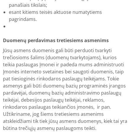
panašiais tikslais;
esant kitiems teisės aktuose numatytiems
pagrindams.
Duomenų perdavimas tretiesiems asmenims
Jūsų asmens duomenis gali būti perduoti tvarkyti
trečiosioms šalims (duomenų tvarkytojams), kurios
teikia paslaugas Įmonei ir padeda mums administruoti
Įmonės interneto svetaines bei saugoti duomenis, taip
pat tiesioginės rinkodaros paslaugų teikėjams. Tokie
asmenys gali būti duomenų bazių programinės įrangos
pardavėjai, duomenų bazių administravimo paslaugų
teikėjai, debesijos paslaugų teikėjai, reklamos,
rinkodaros paslaugas teikiančios įmonės, ir pan.
Užtikriname, jog šiems tretiesiems asmenims
atskleidžiami tik tiek jūsų asmens duomenys, kiek tai yra
būtina trečiųjų asmenų paslaugoms teikti.