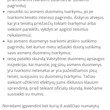
pagrindu);
nesutikti su asmens duomenų tvarkymu, jei jie
tvarkomi teisėto intereso pagrindu, išskyrus atvejus,
kai yra teisėtų priežasčių tokiam tvarkymui arba
siekiant pareikšti, vykdyti ar apginti teisinius
reikalavimus;
kai asmens duomenys tvarkomi atskiro sutikimo
pagrindu, bet kuriuo metu atšaukti duotą sutikimą
savo asmens duomenų tvarkymui;
teisę pateikti skundą Valstybinei duomenų apsaugos
inspekcijai, kai manote, jog jūsų asmens duomenys
yra tvarkomi neteisėtai ar yra pažeidžiamos jūsų
teisės, susijusios su duomenų tvarkymu. Tačiau
siekiant užtikrinti efektyvų jums iškilusios klausim
sprendimą, prieš teikiant oficialų skundą, kviečiame
susisiekti su mumis.
Norėdami įgyvendint bet kurią iš aukščiau numatytų