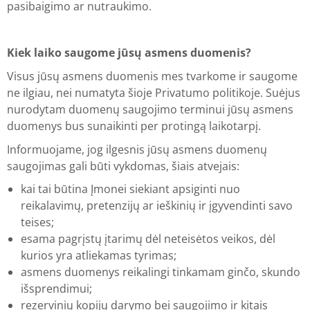
pasibaigimo ar nutraukimo.
Kiek laiko saugome jūsų asmens duomenis?
Visus jūsų asmens duomenis mes tvarkome ir saugome
ne ilgiau, nei numatyta šioje Privatumo politikoje. Suėjus
nurodytam duomenų saugojimo terminui jūsų asmens
duomenys bus sunaikinti per protingą laikotarpį.
Informuojame, jog ilgesnis jūsų asmens duomenų
saugojimas gali būti vykdomas, šiais atvejais:
kai tai būtina Įmonei siekiant apsiginti nuo
reikalavimų, pretenzijų ar ieškinių ir įgyvendinti savo
teises;
esama pagrįstų įtarimų dėl neteisėtos veikos, dėl
kurios yra atliekamas tyrimas;
asmens duomenys reikalingi tinkamam ginčo, skundo
išsprendimui;
rezervinių kopijų darymo bei saugojimo ir kitais