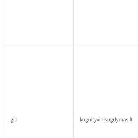
_gid
.kognityvinisugdymas.lt