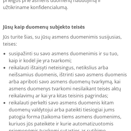
prieigos prie asmens duomenų naudojimą ir
užtikriname konfidencialumą.
Jūsų kaip duomenų subjekto teisės
Jūs turite šias, su jūsų asmens duomenimis susijusias,
teises:
susipažinti su savo asmens duomenimis ir su tuo,
kaip ir kodėl jie yra tvarkomi;
reikalauti ištaisyti neteisingus, netikslius arba
neišsamius duomenis, ištrinti savo asmens duomenis
arba apriboti savo asmens duomenų tvarkymą, kai
asmens duomenys tvarkomi nesilaikant teisės aktų
reikalavimų ar kai yra kitas teisinis pagrindas;
reikalauti perkelti savo asmens duomenis kitam
duomenų valdytojui arba pateikti tiesiogiai jums
patogia forma (taikoma tiems asmens duomenims,
kuriuos jūs pateikėte ir kurie automatizuotomis
priemonėmis tvarkomi sutarties ar sutikimo